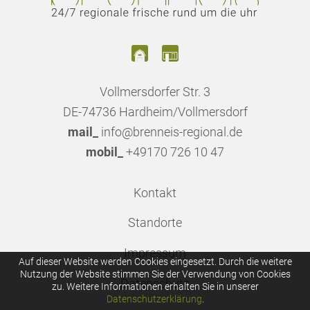
Vollmersdorfer Str. 3
DE-74736 Hardheim/Vollmersdorf
mail_
info@brenneis-regional.de
mobil_
+49170 726 10 47
Kontakt
Standorte
Impressum
Auf dieser Website werden Cookies eingesetzt. Durch die weitere
Nutzung der Website stimmen Sie der Verwendung von Cookies
Datenschutz
zu. Weitere Informationen erhalten Sie in unserer
Datenschutzerklärung
.